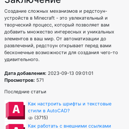
Создание сложных механизмов и редстоун-
устройств в Minecraft - это увлекательный и
творческий процесс, который позволяет вам
добавить множество интересных и уникальных
элементов в ваш мир. От автоматизации до
развлечений, редстоун открывает перед вами
бесконечные возможности для создания чего-то
удивительного.
Дата добавления:
2023-09-13 09:01:01
Просмотров:
571
Последние статьи
Как настроить шрифты и текстовые
стили в AutoCAD?
(3715)
Как работать с внешними ссылками