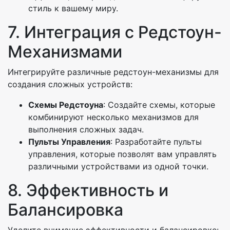
стиль к вашему миру.
7. Интеграция с Редстоун-
Механизмами
Интегрируйте различные редстоун-механизмы для
создания сложных устройств:
Схемы Редстоуна
: Создайте схемы, которые
комбинируют несколько механизмов для
выполнения сложных задач.
Пульты Управления
: Разработайте пульты
управления, которые позволят вам управлять
различными устройствами из одной точки.
8. Эффективность и
Балансировка