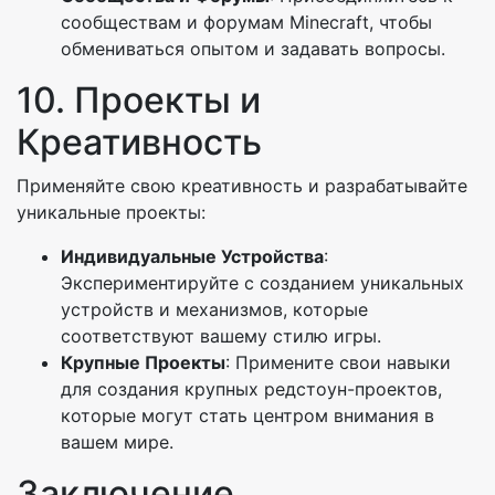
сообществам и форумам Minecraft, чтобы
обмениваться опытом и задавать вопросы.
10. Проекты и
Креативность
Применяйте свою креативность и разрабатывайте
уникальные проекты:
Индивидуальные Устройства
:
Экспериментируйте с созданием уникальных
устройств и механизмов, которые
соответствуют вашему стилю игры.
Крупные Проекты
: Примените свои навыки
для создания крупных редстоун-проектов,
которые могут стать центром внимания в
вашем мире.
Заключение