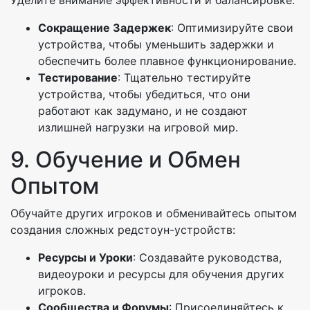
Уделите внимание эффективности и балансировке:
Сокращение Задержек
: Оптимизируйте свои
устройства, чтобы уменьшить задержки и
обеспечить более плавное функционирование.
Тестирование
: Тщательно тестируйте
устройства, чтобы убедиться, что они
работают как задумано, и не создают
излишней нагрузки на игровой мир.
9. Обучение и Обмен
Опытом
Обучайте других игроков и обменивайтесь опытом
создания сложных редстоун-устройств:
Ресурсы и Уроки
: Создавайте руководства,
видеоуроки и ресурсы для обучения других
игроков.
Сообщества и Форумы
: Присоединяйтесь к