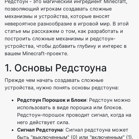
Редстоун - это магический ингредиент Minecraft,
позволяющий игрокам создавать сложные
механизмы и устройства, которые вносят
невероятное разнообразие в игровой мир. В этой
статье мы расскажем о том, как разработать и
построить сложные механизмы и редстоун-
устройства, чтобы добавить глубину и интерес в
вашем Minecraft-проекте.
1. Основы Редстоуна
Прежде чем начать создавать сложные
устройства, нужно понять основы редстоуна:
Редстоун Порошок и Блоки
: Редстоун можно
использовать в виде порошка или блоков.
Редстоун-порошок проводит сигнал, когда на
него действует сила.
Сигнал Редстоуна
: Сигнал редстоуна может
быть "выключенным" (0) или "включенным" (1).