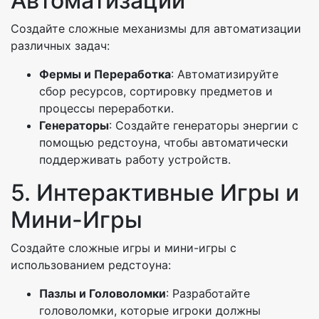
Автоматизации
Создайте сложные механизмы для автоматизации
различных задач:
Фермы и Переработка
: Автоматизируйте
сбор ресурсов, сортировку предметов и
процессы переработки.
Генераторы
: Создайте генераторы энергии с
помощью редстоуна, чтобы автоматически
поддерживать работу устройств.
5. Интерактивные Игры и
Мини-Игры
Создайте сложные игры и мини-игры с
использованием редстоуна:
Пазлы и Головоломки
: Разработайте
головоломки, которые игроки должны