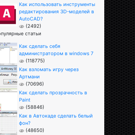
Как использовать инструменты
редактирования 3D-моделей в
AutoCAD?
(2492)
пулярные статьи
Как сделать себя
администратором в windows 7
(118775)
Как взломать игру через
Артмани
(70696)
Как сделать прозрачность в
Paint
(58846)
Как в Автокаде сделать белый
фон?
(48650)