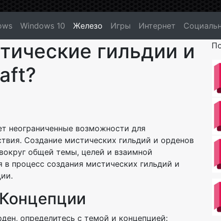
ows
Windows 10
Железо
Игры
Интернет
Социальн
тические гильдии и
По
aft?
ет неограниченные возможности для
твия. Создание мистических гильдий и орденов
 вокруг общей темы, целей и взаимной
я в процесс создания мистических гильдий и
ции.
 Концепции
рден, определитесь с темой и концепцией: