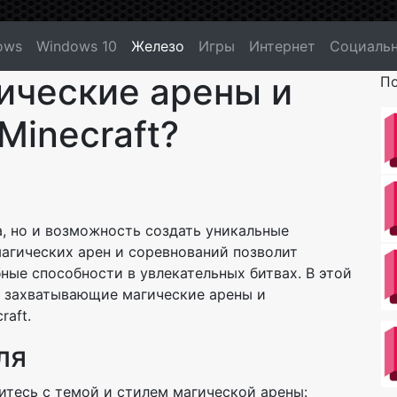
ows
Windows 10
Железо
Игры
Интернет
Социальн
ические арены и
По
Minecraft?
ва, но и возможность создать уникальные
агических арен и соревнований позволит
ные способности в увлекательных битвах. В этой
ь захватывающие магические арены и
raft.
ля
итесь с темой и стилем магической арены: