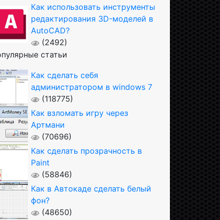
Как использовать инструменты
редактирования 3D-моделей в
AutoCAD?
(2492)
пулярные статьи
Как сделать себя
администратором в windows 7
(118775)
Как взломать игру через
Артмани
(70696)
Как сделать прозрачность в
Paint
(58846)
Как в Автокаде сделать белый
фон?
(48650)