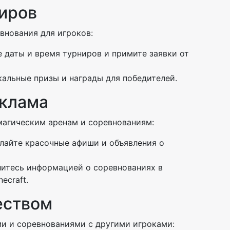
ниров
внования для игроков:
е даты и время турниров и примите заявки от
кальные призы и награды для победителей.
еклама
магическим аренам и соревнованиям:
елайте красочные афиши и объявления о
литесь информацией о соревнованиях в
ecraft.
еством
и и соревнованиями с другими игроками: