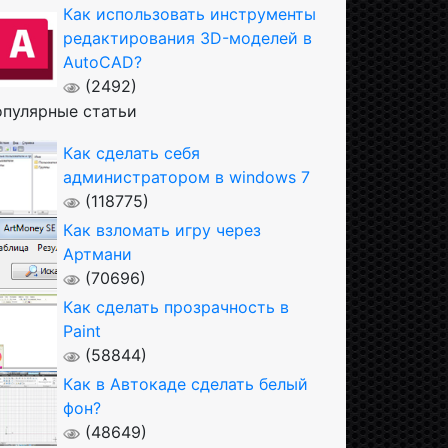
Как использовать инструменты
редактирования 3D-моделей в
AutoCAD?
(2492)
пулярные статьи
Как сделать себя
администратором в windows 7
(118775)
Как взломать игру через
Артмани
(70696)
Как сделать прозрачность в
Paint
(58844)
Как в Автокаде сделать белый
фон?
(48649)