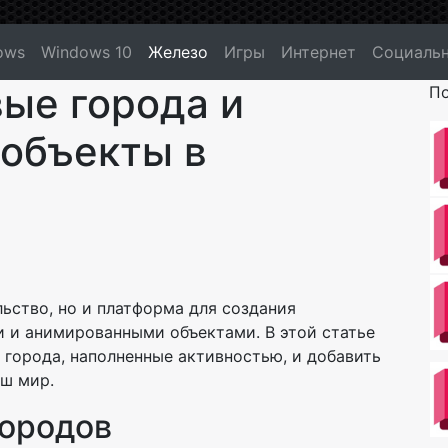
ows
Windows 10
Железо
Игры
Интернет
Социальн
вые города и
По
объекты в
ельство, но и платформа для создания
 и анимированными объектами. В этой статье
 города, наполненные активностью, и добавить
аш мир.
Городов