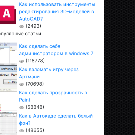
Как использовать инструменты
редактирования 3D-моделей в
AutoCAD?
(2493)
пулярные статьи
Как сделать себя
администратором в windows 7
(118778)
Как взломать игру через
Артмани
(70698)
Как сделать прозрачность в
Paint
(58848)
Как в Автокаде сделать белый
фон?
(48655)