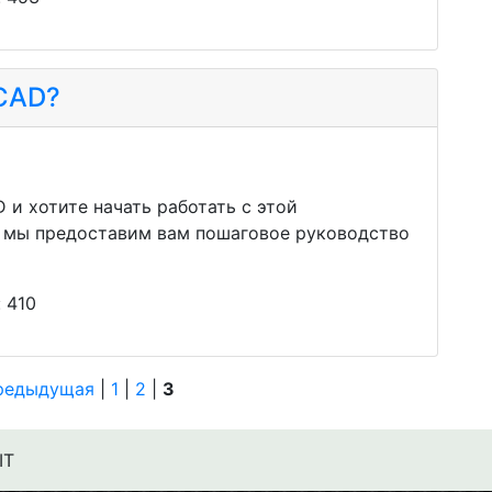
oCAD?
 и хотите начать работать с этой
е мы предоставим вам пошаговое руководство
 410
редыдущая
|
1
|
2
|
3
IT