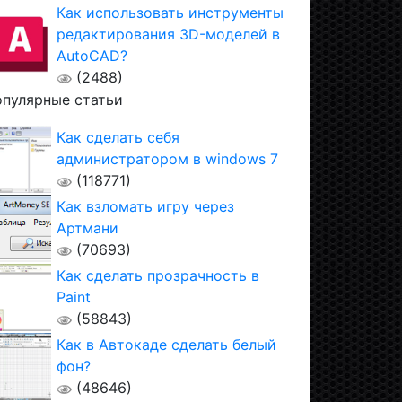
Как использовать инструменты
редактирования 3D-моделей в
AutoCAD?
(2488)
пулярные статьи
Как сделать себя
администратором в windows 7
(118771)
Как взломать игру через
Артмани
(70693)
Как сделать прозрачность в
Paint
(58843)
Как в Автокаде сделать белый
фон?
(48646)