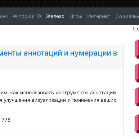
ows
Windows 10
Железо
Игры
Интернет
Социальн
По
менты аннотаций и нумерации в
рим, как использовать инструменты аннотаций
я улучшения визуализации и понимания ваших
: 775