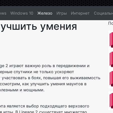
ows
Windows 10
Железо
Игры
Интернет
Социальн
улучшить умения
По
age 2 играют важную роль в передвижении и
ерные спутники не только ускоряют
т участвовать в боях, повышая его выживаемость
ссмотрим, как улучшить умения маунтов в
 полезными и мощными.
та является выбор подходящего верхового
я игры. В Lineage 2 существует множество