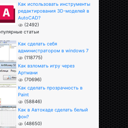
Как использовать инструменты
редактирования 3D-моделей в
AutoCAD?
(2492)
пулярные статьи
Как сделать себя
администратором в windows 7
(118775)
Как взломать игру через
Артмани
(70696)
Как сделать прозрачность в
Paint
(58846)
Как в Автокаде сделать белый
фон?
(48650)