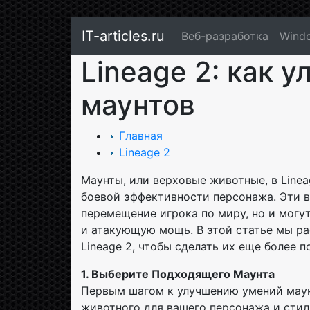
IT-articles.ru
Веб-разработка
Wind
Lineage 2: как 
маунтов
Главная
Lineage 2
Маунты, или верховые животные, в Line
боевой эффективности персонажа. Эти в
перемещение игрока по миру, но и могу
и атакующую мощь. В этой статье мы ра
Lineage 2, чтобы сделать их еще более
1. Выберите Подходящего Маунта
Первым шагом к улучшению умений маун
животного для вашего персонажа и стил