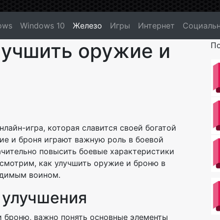
ows
Windows 10
Железо
Игры
Интернет
Социальн
улучшить оружие и
По
онлайн-игра, которая славится своей богатой
ие и броня играют важную роль в боевой
ачительно повысить боевые характеристики
ссмотрим, как улучшить оружие и броню в
едимым воином.
 улучшения
и броню, важно понять основные элементы