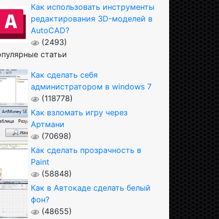
Как использовать инструменты
редактирования 3D-моделей в
AutoCAD?
(2493)
пулярные статьи
Как сделать себя
администратором в windows 7
(118778)
Как взломать игру через
Артмани
(70698)
Как сделать прозрачность в
Paint
(58848)
Как в Автокаде сделать белый
фон?
(48655)