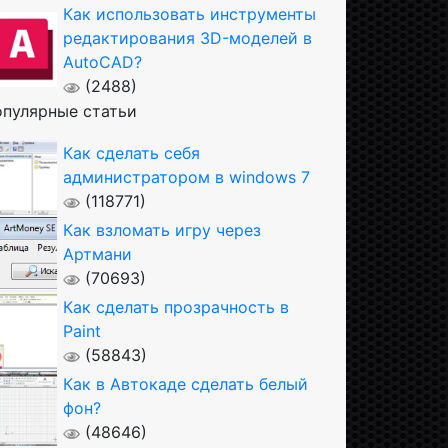
Как использовать инструменты
редактирования 3D-моделей в
AutoCAD?
(2488)
пулярные статьи
Как сделать себя
администратором в windows 7
(118771)
Как взломать игру через
Артмани
(70693)
Как сделать прозрачность в
Paint
(58843)
Как в Автокаде сделать белый
фон?
(48646)