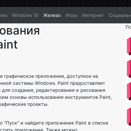
ows
Windows 10
Железо
Игры
Интернет
Социальн
ования
По
int
ьное графическое приложение, доступное на
нной системы Windows. Paint предоставляет
 для создания, редактирования и рисования
рим основы использования инструментов Paint,
графические проекты.
ю "Пуск" и найдите приложение Paint в списке
устить приложение. Также можно