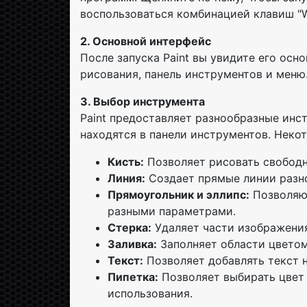
воспользоваться комбинацией клавиш "Win
2. Основной интерфейс
После запуска Paint вы увидите его осн
рисования, панель инструментов и меню
3. Выбор инструмента
Paint предоставляет разнообразные инс
находятся в панели инструментов. Неко
Кисть:
Позволяет рисовать свободно
Линия:
Создает прямые линии разно
Прямоугольник и эллипс:
Позволяют
разными параметрами.
Стерка:
Удаляет части изображения
Заливка:
Заполняет области цветом
Текст:
Позволяет добавлять текст 
Пипетка:
Позволяет выбирать цвет 
использования.