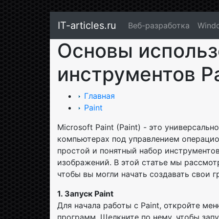
IT-articles.ru
Веб-разработка
Wind
Основы использ
инструментов Pa
Главная
Paint
Microsoft Paint (Paint) - это универсал
компьютерах под управлением операцио
простой и понятный набор инструментов
изображений. В этой статье мы рассмот
чтобы вы могли начать создавать свои 
1. Запуск Paint
Для начала работы с Paint, откройте мен
программ. Щелкните по нему, чтобы зап