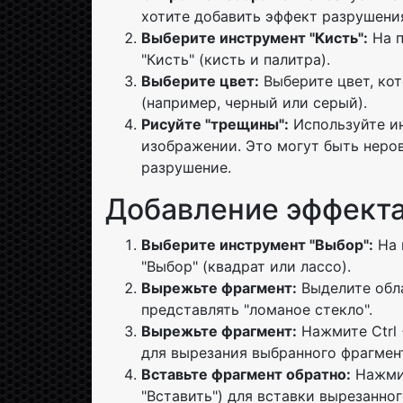
хотите добавить эффект разрушени
Выберите инструмент "Кисть":
На п
"Кисть" (кисть и палитра).
Выберите цвет:
Выберите цвет, ко
(например, черный или серый).
Рисуйте "трещины":
Используйте ин
изображении. Это могут быть неро
разрушение.
Добавление эффекта
Выберите инструмент "Выбор":
На 
"Выбор" (квадрат или лассо).
Вырежьте фрагмент:
Выделите обла
представлять "ломаное стекло".
Вырежьте фрагмент:
Нажмите Ctrl 
для вырезания выбранного фрагмен
Вставьте фрагмент обратно:
Нажмит
"Вставить") для вставки вырезанно