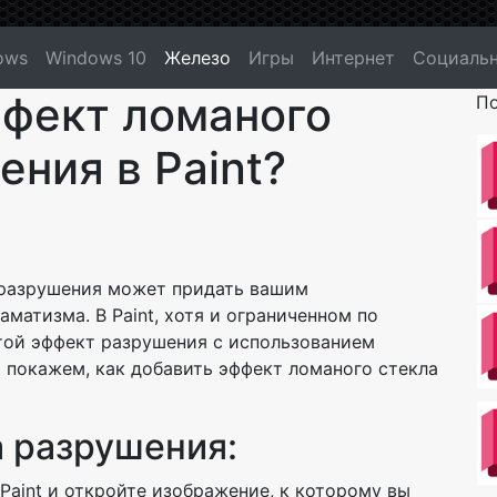
ows
Windows 10
Железо
Игры
Интернет
Социальн
ффект ломаного
По
ения в Paint?
 разрушения может придать вашим
атизма. В Paint, хотя и ограниченном по
той эффект разрушения с использованием
ы покажем, как добавить эффект ломаного стекла
 разрушения:
Paint и откройте изображение, к которому вы