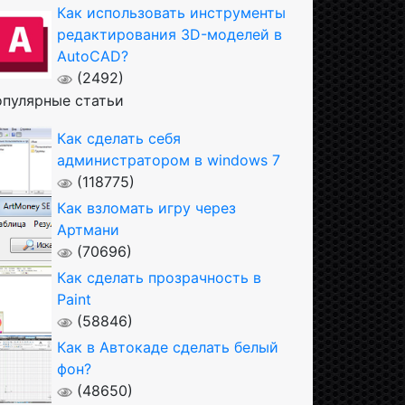
Как использовать инструменты
редактирования 3D-моделей в
AutoCAD?
(2492)
пулярные статьи
Как сделать себя
администратором в windows 7
(118775)
Как взломать игру через
Артмани
(70696)
Как сделать прозрачность в
Paint
(58846)
Как в Автокаде сделать белый
фон?
(48650)