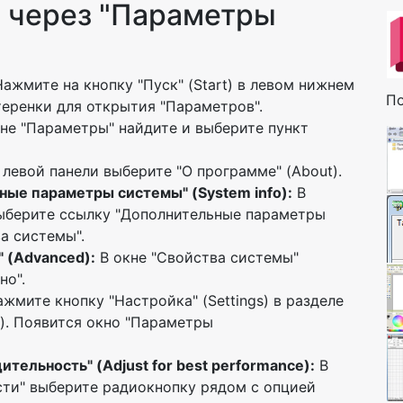
 через "Параметры
ажмите на кнопку "Пуск" (Start) в левом нижнем
По
теренки для открытия "Параметров".
не "Параметры" найдите и выберите пункт
 левой панели выберите "О программе" (About).
ые параметры системы" (System info):
В
выберите ссылку "Дополнительные параметры
а системы".
 (Advanced):
В окне "Свойства системы"
но".
жмите кнопку "Настройка" (Settings) в разделе
). Появится окно "Параметры
ельность" (Adjust for best performance):
В
ти" выберите радиокнопку рядом с опцией