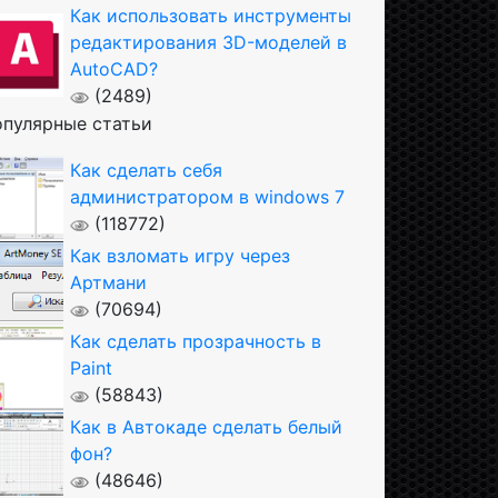
Как использовать инструменты
редактирования 3D-моделей в
AutoCAD?
(2489)
пулярные статьи
Как сделать себя
администратором в windows 7
(118772)
Как взломать игру через
Артмани
(70694)
Как сделать прозрачность в
Paint
(58843)
Как в Автокаде сделать белый
фон?
(48646)