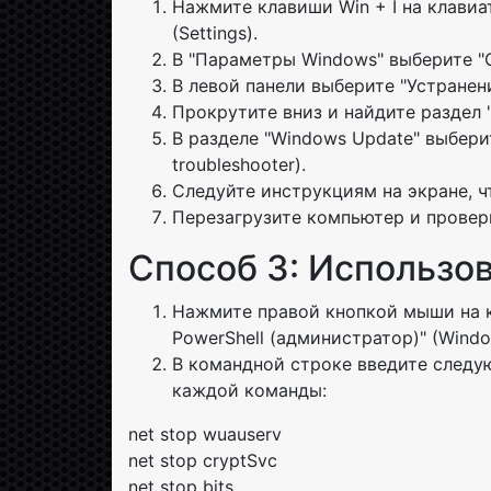
Нажмите клавиши Win + I на клави
(Settings).
В "Параметры Windows" выберите "Об
В левой панели выберите "Устранени
Прокрутите вниз и найдите раздел
В разделе "Windows Update" выбери
troubleshooter).
Следуйте инструкциям на экране, ч
Перезагрузите компьютер и проверь
Способ 3: Использо
Нажмите правой кнопкой мыши на кн
PowerShell (администратор)" (Windo
В командной строке введите следу
каждой команды:
net stop wuauserv
net stop cryptSvc
net stop bits