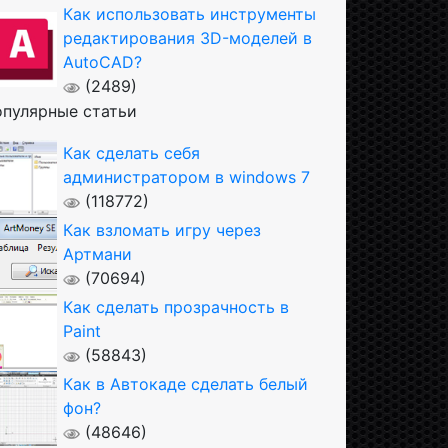
Как использовать инструменты
редактирования 3D-моделей в
AutoCAD?
(2489)
пулярные статьи
Как сделать себя
администратором в windows 7
(118772)
Как взломать игру через
Артмани
(70694)
Как сделать прозрачность в
Paint
(58843)
Как в Автокаде сделать белый
фон?
(48646)