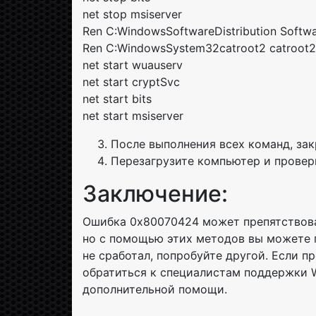
net stop msiserver
Ren C:WindowsSoftwareDistribution Softwar
Ren C:WindowsSystem32catroot2 catroot2
net start wuauserv
net start cryptSvc
net start bits
net start msiserver
После выполнения всех команд, за
Перезагрузите компьютер и проверь
Заключение:
Ошибка 0x80070424 может препятствова
но с помощью этих методов вы можете п
не сработал, попробуйте другой. Если п
обратиться к специалистам поддержки 
дополнительной помощи.