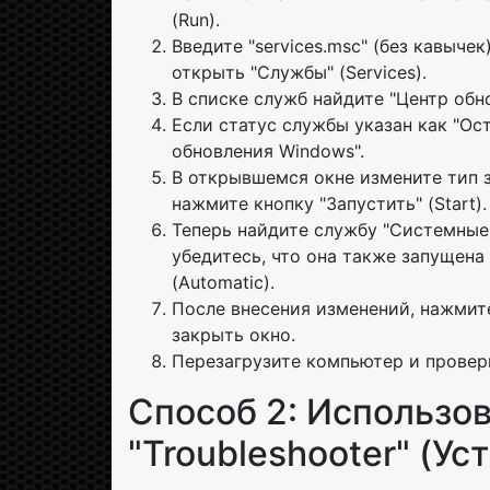
(Run).
Введите "services.msc" (без кавычек
открыть "Службы" (Services).
В списке служб найдите "Центр обн
Если статус службы указан как "Ос
обновления Windows".
В открывшемся окне измените тип з
нажмите кнопку "Запустить" (Start).
Теперь найдите службу "Системные
убедитесь, что она также запущена
(Automatic).
После внесения изменений, нажмите 
закрыть окно.
Перезагрузите компьютер и проверь
Способ 2: Использо
"Troubleshooter" (У